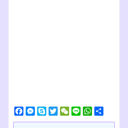
F
M
S
T
W
Li
W
共
a
e
ky
wi
e
n
h
有