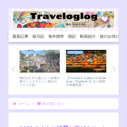
最新記事
旅日記
海外雑学
雑記
動画紹介
旅のお供に
旅の道しるべ
旅の道しるべ
旅の道
#142 キーウ観光（2019）！
#165 イギリス再び！のはず
#91 【
パステルカラーの教会が美
がこちらもロックダウン！
半分！イ
しい！
それならエイッとスペイン
へ！
y of South
d〜】タイ南部
ホーム
旅の道しるべ