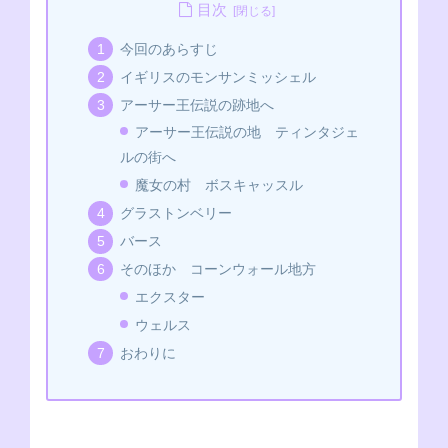
c
ss
p
tt
C
e
at
目次
e
e
e
er
h
s
今回のあらすじ
b
n
at
A
イギリスのモンサンミッシェル
o
g
p
アーサー王伝説の跡地へ
o
er
p
アーサー王伝説の地 ティンタジェ
k
ルの街へ
魔女の村 ボスキャッスル
グラストンベリー
バース
そのほか コーンウォール地方
エクスター
ウェルス
おわりに