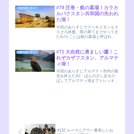
アクタウを紹介しましたが、今回は
別の側面をお届けしましょう。アク
#79 圧巻・船の墓場！カラカ
旅の道しるべ
タウは、化石燃料の採掘で賑わう街
ルパクスタン共和国の失われ
だったりもします...
た湖！
今回のあらすじウズベキスタンもそ
ろそろ終盤、西の果てまでやってき
たAJそこには船の墓場と呼ばれる
土地があったカラカルパクスタン共
和国ということで、やってきました
ウズベキスタンの西の果てです。前
#71 大自然に勇ましい鷹！こ
旅の道しるべ
回のヒヴァから移動してヌクスとい
れぞカザフスタン、アルマテ
う街にやってきま...
ィ湖！
今回のあらすじアルマティ市内の観
光を終えたAJ ほんの少し足をの
ばしてアルマティ湖までトレッキン
グに向かうのだったピクニックにお
すすめ アルマティ湖街からも山々
が見えたとおり、アルマティから少
し足を伸ばすとご覧の大自然が広が
っています。AJ...
#132 ルーマニアで一番美しいお