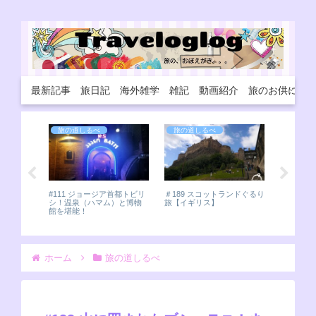
最新記事
旅日記
海外雑学
雑記
動画紹介
旅のお供に
旅の道しるべ
旅の道しるべ
中東
ヤズド！
と街！
！首都エレ
#111 ジョージア首都トビリ
＃189 スコットランドぐるり
ゆる街
シ！温泉（ハマム）と博物
旅【イギリス】
館を堪能！
ホーム
旅の道しるべ