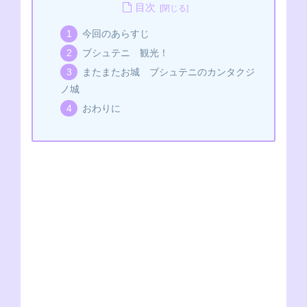
c
ss
p
tt
C
e
at
目次
e
e
e
er
h
s
今回のあらすじ
b
n
at
A
ブシュテニ 観光！
o
g
p
またまたお城 ブシュテニのカンタクジ
o
er
p
ノ城
k
おわりに