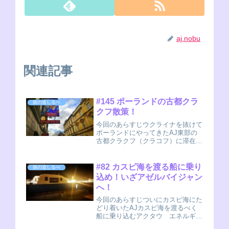
aj.nobu
関連記事
#145 ポーランドの古都クラ
旅の道しるべ
クフ散策！
今回のあらすじウクライナを抜けて
ポーランドにやってきたAJ東部の
古都クラクフ（クラコフ）に滞在す
るクラクフ 散策クラクフはポーラ
ンドの中でも数少ない、古都の街並
みが残っている場所です。ポーラン
#82 カスピ海を渡る船に乗り
旅の道しるべ
ドは戦乱に巻き込まれることが多か
込め！いざアゼルバイジャン
ったので、ワルシ...
へ！
今回のあらすじついにカスピ海にた
どり着いたAJカスピ海を渡るべく
船に乗り込むアクタウ エネルギー
の町前回はカスピ海の様子を中心に