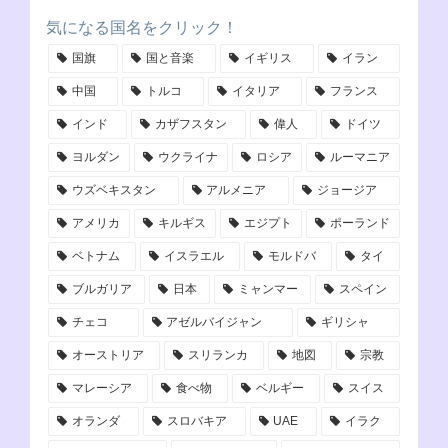
気になる国名をクリック！
国旗
国と音楽
イギリス
イラン
中国
トルコ
イタリア
フランス
インド
カザフスタン
偉人
ドイツ
ヨルダン
ウクライナ
ロシア
ルーマニア
ウズベキスタン
アルメニア
ジョージア
アメリカ
キルギス
エジプト
ポーランド
ベトナム
イスラエル
モルドバ
タイ
ブルガリア
日本
ミャンマー
スペイン
チェコ
アゼルバイジャン
ギリシャ
オーストリア
スリランカ
地図
宗教
マレーシア
食べ物
ベルギー
スイス
オランダ
スロバキア
UAE
イラク