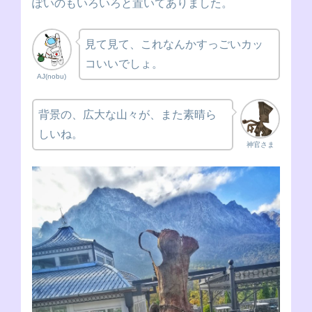
ぽいのもいろいろと置いてありました。
見て見て、これなんかすっごいカッ
コいいでしょ。
AJ(nobu)
背景の、広大な山々が、また素晴ら
しいね。
神官さま