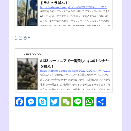
ドラキュラ城へ！
https://tabino-oboegaki.com/2022/02/07/ルーマニア第二の都市ブラショフからドラキュラ
今回のあらすじブシュテニから乗り継いでブラショフへやってきた
AJいよいよルーマニアのメインスポットであるドラキュラ城へ向
かうルーマニア第二の都市 ブラショフトランシルヴァニアの中心
都市として、大昔から栄えていてる町です。太陽の精今も、とって
も賑やかだね。コロナ前だったし時計台がみえる広場。石畳の路地
がまるで中世のようです。AJ(nobu)まさに、ヨーロッパ最後の中
もどる⇦
世！雰囲気バッチリですAJ(nobu)ブラショフには結構長くいたのに
意外と写真が少ないなぁちなみにブラショフの町の市章は、”王冠
に根っこが生えたマーク...
traveloglog
#132 ルーマニアで一番美しいお城！シナヤ
を観光！
https://tabino-oboegaki.com/2022/01/24/ルーマニアで一番美しいお城！シナヤを観光！
今回のあらすじ無事にルーマニアへと入国したAJルーマニアいち
美しいという噂のシナヤへ向かったシナヤ に到着ブカレストから
電車で一時間ほどで、山間のシナヤという町にたどり着きます。降
り立っては見たものの、けっこう田舎です。というか、ずっとシナ
イアと読んでいたのですが、記事を書こうと改めて調べてみると、
F
M
S
T
W
Li
W
共
シナヤ表記のほうが多いんですね。まぁ、どっちでも伝わると思い
ます。もともと、王族の避暑地みたいな場所だったようで、落ち着
a
e
ky
wi
e
n
h
有
きの中にも、ゴージャスさを感じさせるものがチラチラあったりし
ます。街角の噴水も...
c
ss
p
tt
C
e
at
e
e
e
er
h
s