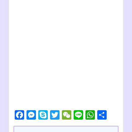
F
M
S
T
W
Li
W
共
a
e
ky
wi
e
n
h
有