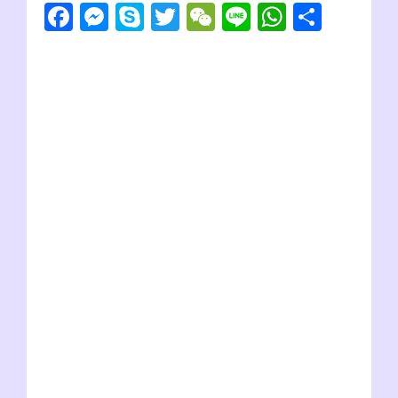
F
M
S
T
W
Li
W
共
らずっと、いつか行ってみたいという思いが残っていました。だる
ま©念願の街に行けてよかったねAJ(nobu)うん。古い町並みも残っ
a
e
ky
wi
e
n
h
有
てい、騒がしくないのがとても良かったよ。フエを観光！！観る！
まず目玉はなんと行っ...
c
ss
p
tt
C
e
at
e
e
e
er
h
s
b
n
at
A
o
g
p
o
er
p
k