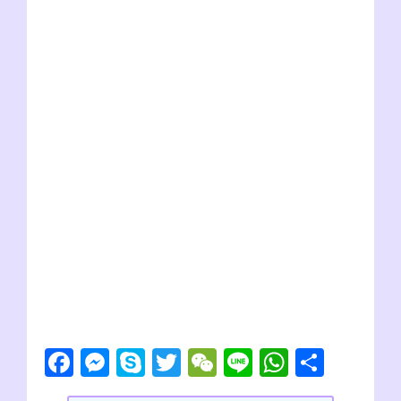
F
M
S
T
W
Li
W
共
a
e
ky
wi
e
n
h
有