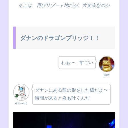
そこは、再びリゾート地だが、大丈夫なのか
ダナンのドラゴンブリッジ！！
わぁ〜、すごい
狛犬
ダナンにある龍の形をした橋だよ〜
時間が来ると炎も吐くんだ
AJ(nobu)