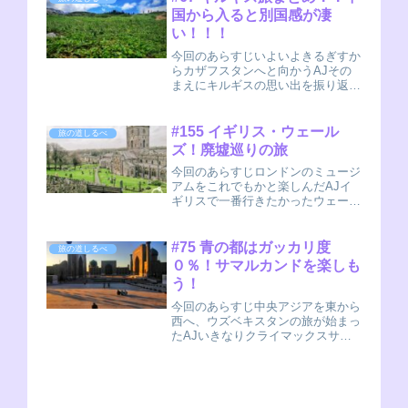
ル しょうがない太陽の精お、今回
国から入ると別国感が凄
はとうとう、あのト...
い！！！
今回のあらすじいよいよきるぎすか
らカザフスタンへと向かうAJその
まえにキルギスの思い出を振り返
り！キルギスいいとこさあ来ておい
で！さて、今回はキルギスのまとめ
記事になります！キルギス旅をはじ
#155 イギリス・ウェール
旅の道しるべ
めから振り返りたい方はコチラから
ズ！廃墟巡りの旅
⇩それにしても、何...
今回のあらすじロンドンのミュージ
アムをこれでもかと楽しんだAJイ
ギリスで一番行きたかったウェール
ズ地方に足を延ばすウェールズ ぐ
るっと旅 カーディフからロンドン
を離れてイギリスの田舎に向かいま
#75 青の都はガッカリ度
旅の道しるべ
す。イギリスは4つの地域分かれて
０％！サマルカンドを楽しも
いて、それぞれイ...
う！
今回のあらすじ中央アジアを東から
西へ、ウズベキスタンの旅が始まっ
たAJいきなりクライマックスサマ
ルカンドに到着である噂に違わぬ青
の都！さて、観光大国ウズベキスタ
ン、東から西へと進んで行きます
と、タシュケントの次にやってくる