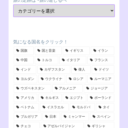
旅の足跡は ⇨旅の道しるべ
気になる国名をクリック！
国旗
国と音楽
イギリス
イラン
中国
トルコ
イタリア
フランス
インド
カザフスタン
偉人
ドイツ
ヨルダン
ウクライナ
ロシア
ルーマニア
ウズベキスタン
アルメニア
ジョージア
アメリカ
キルギス
エジプト
ポーランド
ベトナム
イスラエル
モルドバ
タイ
ブルガリア
日本
ミャンマー
スペイン
チェコ
アゼルバイジャン
ギリシャ