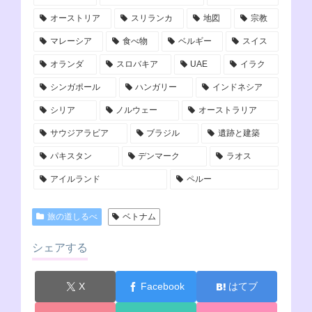
オーストリア
スリランカ
地図
宗教
マレーシア
食べ物
ベルギー
スイス
オランダ
スロバキア
UAE
イラク
シンガポール
ハンガリー
インドネシア
シリア
ノルウェー
オーストラリア
サウジアラビア
ブラジル
遺跡と建築
パキスタン
デンマーク
ラオス
アイルランド
ペルー
旅の道しるべ
ベトナム
シェアする
X
Facebook
はてブ