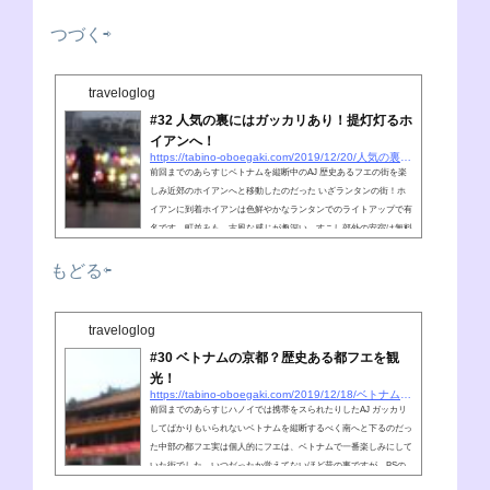
つづく⇨
traveloglog
#32 人気の裏にはガッカリあり！提灯灯るホ
イアンへ！
https://tabino-oboegaki.com/2019/12/20/人気の裏にはガッカリあり！提灯灯るホイアンへ
前回までのあらすじベトナムを縦断中のAJ 歴史あるフエの街を楽
しみ近郊のホイアンへと移動したのだった いざランタンの街！ホ
イアンに到着ホイアンは色鮮やかなランタンでのライトアップで有
名です。町並みも、古風な感じが趣深い。すこし郊外の安宿は無料
のレンタルチャリも付いていて、自転車で街巡りが出来ます。だる
ま©街の中心街は歩行者天国だったけどね。AJ(nobu)ベトナムっ
もどる⇦
て、なんとなく自転車で走り回りたくなるんだよね超！大人気！！
すぎるよ！！！AJ(nobu)でも、個人的にはホイアンはハマりきれな
かったかなだるま©そん...
traveloglog
#30 ベトナムの京都？歴史ある都フエを観
光！
https://tabino-oboegaki.com/2019/12/18/ベトナムの京都？歴史ある都フエを観光！
前回までのあらすじハノイでは携帯をスられたりしたAJ ガッカリ
してばかりもいられないベトナムを縦断するべく南へと下るのだっ
た中部の都フエ実は個人的にフエは、ベトナムで一番楽しみにして
いた街でした。いつだったか覚えてないほど昔の事ですが、BSの
旅番組で映っていて綺麗な街だという印象があったのです。それか