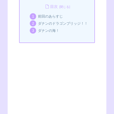
c
ss
p
tt
C
e
at
目次
e
e
e
er
h
s
前回のあらすじ
b
n
at
A
ダナンのドラゴンブリッジ！！
o
g
p
ダナンの海！
o
er
p
k