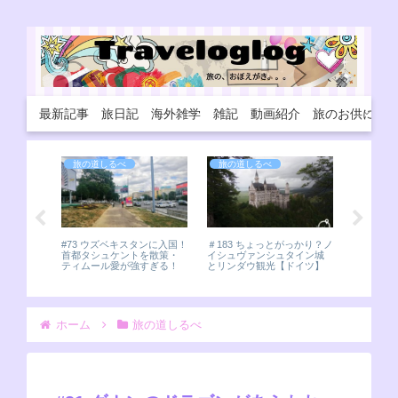
最新記事
旅日記
海外雑学
雑記
動画紹介
旅のお供に
道しるべ
旅の道しるべ
旅の道しるべ
#78 旧市街の中と外で大違
#131 ブカレスト観光！国民
い！ヒヴァの様子をレポ。
の館や街の様子など！
 ちょっとがっかり？ノ
ヴァンシュタイン城
ダウ観光【ドイツ】
ホーム
旅の道しるべ