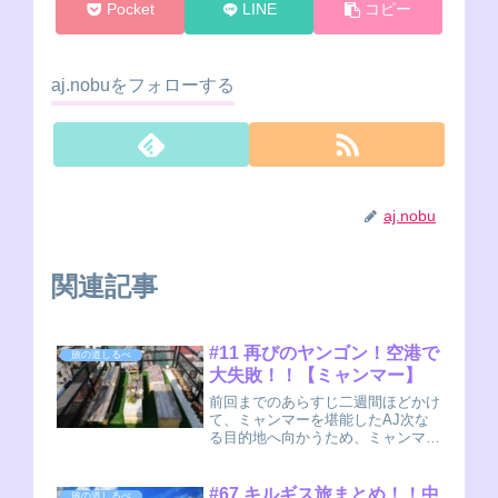
Pocket
LINE
コピー
aj.nobuをフォローする
aj.nobu
関連記事
#11 再びのヤンゴン！空港で
旅の道しるべ
大失敗！！【ミャンマー】
前回までのあらすじ二週間ほどかけ
て、ミャンマーを堪能したAJ次な
る目的地へ向かうため、ミャンマー
の中心都市ヤンゴンへと戻ってきた
のであった（旅した時期・・・
2018年 10月ごろ）旅 トラブ
#67 キルギス旅まとめ！！中
旅の道しるべ