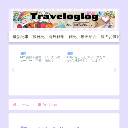
最新記事
旅日記
海外雑学
雑記
動画紹介
旅のお供に
旅の道しるべ
旅の道しるべ
旅の道
#30 ベ
る都フエ
 of
#42 実録＆激白！バラナシの
#162 ちょっとディープなヨ
ジアの美麗
ホーリー！正直、微妙？
ルダン観光をしてみよう
ホーム
Art Time