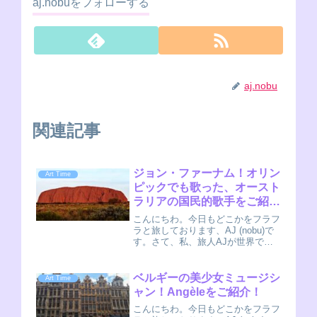
aj.nobuをフォローする
aj.nobu
関連記事
ジョン・ファーナム！オリン
Art Time
ピックでも歌った、オースト
ラリアの国民的歌手をご紹
介！
こんにちわ。今日もどこかをフラフ
ラと旅しております、AJ (nobu)で
す。さて、私、旅人AJが世界で出
会った音楽をご紹介する旅人放送局
のコーナーです！旅をしながら発見
したローカルアーティストを日本に
ベルギーの美少女ミュージシ
Art Time
紹介するのが目的の記事です。
ャン！Angèleをご紹介！
AJ(nob...
こんにちわ。今日もどこかをフラフ