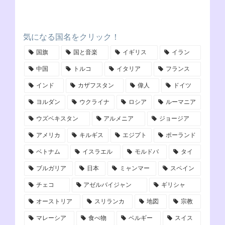
気になる国名をクリック！
国旗
国と音楽
イギリス
イラン
中国
トルコ
イタリア
フランス
インド
カザフスタン
偉人
ドイツ
ヨルダン
ウクライナ
ロシア
ルーマニア
ウズベキスタン
アルメニア
ジョージア
アメリカ
キルギス
エジプト
ポーランド
ベトナム
イスラエル
モルドバ
タイ
ブルガリア
日本
ミャンマー
スペイン
チェコ
アゼルバイジャン
ギリシャ
オーストリア
スリランカ
地図
宗教
マレーシア
食べ物
ベルギー
スイス