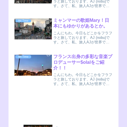
ラと旅しております、AJ (nobu)で
す。さて、私、旅人AJが世界で出
会った音楽をご紹介する旅人放送局
のコーナーです！旅をしながら発見
したローカルアーティストを日本に
ミャンマーの歌姫Mary！日
Art Time
紹介するのが目的の記事です。
本にもゆかりがあるとか。
AJ(nob...
こんにちわ。今日もどこかをフラフ
ラと旅しております、AJ (nobu)で
す。さて、私、旅人AJが世界で出
会った音楽を保紹介する旅人放送局
のコーナーです！旅をしながら発見
したローカルアーティストを日本に
フランス出身の多彩な音楽プ
Art Time
紹介するのが目的の記事です。今回
ロデューサー$olalをご紹
はMar...
介！！
こんにちわ。今日もどこかをフラフ
ラと旅しております、AJ (nobu)で
す。さて、私、旅人AJが世界で出
会った音楽をご紹介する旅人放送局
のコーナーです！旅をしながら発見
したローカルアーティストを日本に
紹介するのが目的の記事です。今回
は$ol...