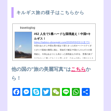
キルギス旅の様子はこちらから
traveloglog
#62 人生で1番ハードな国境超え！中国⇨キ
ルギス！
https://tabino-oboegaki.com/2020/03/22/人生で1番ハードな国境超え！中国⇨キルギス！
今回のあらすじ中国を西の端まで渡りきったAJオーバーステイぎ
りぎりで最後の難関に挑む。実録式で解説 中国からキルギスの国
境超え。今回はあまりにも長かった国境超えの1日を、普通の旅ブ
ログみたいに書いてみようと思います。ウチャの街へ！朝はもちろ
ん早起き！カシュガルから更に国境の麓にある街、ウチャを目指し
ます。行き方は前日に宿泊したホステルのオーナーに聞いていた通
他の国の”旅の美麗写真”は
こちら
か
り、乗り合いバスで向かいました。地元民にまざり越境のためにウ
チャに向かうのはAJと、もう一人。ホステルで出会ったロシア人
ら！
の兄ちゃんと向かいます...
F
M
S
T
W
Li
W
共
a
e
ky
wi
e
n
h
有
c
ss
p
tt
C
e
at