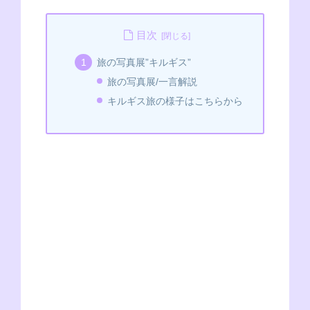
a
e
ky
wi
e
n
h
有
c
ss
p
tt
C
e
at
目次
e
e
e
er
h
s
旅の写真展”キルギス”
b
n
at
A
旅の写真展/一言解説
o
g
p
キルギス旅の様子はこちらから
o
er
p
k