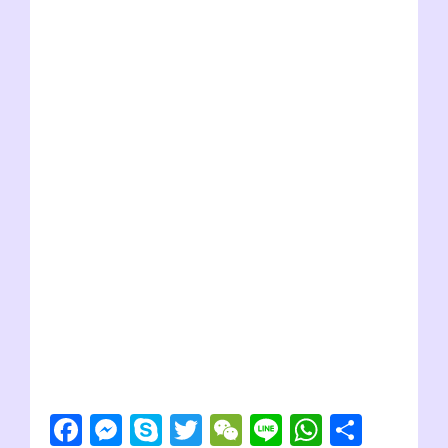
F
M
S
T
W
Li
W
共