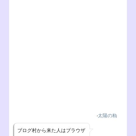
o
er
p
k
ブログ村から来た人はブラウザ