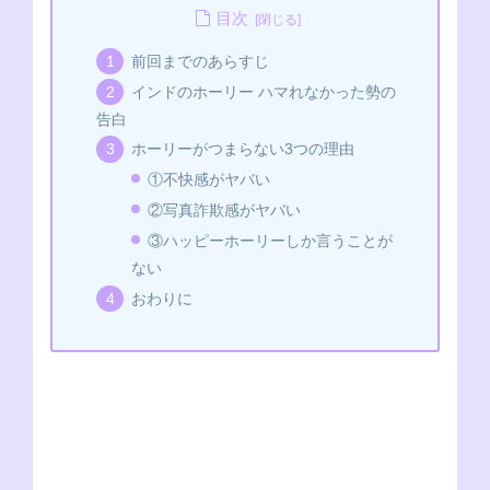
c
ss
p
tt
C
e
at
目次
e
e
e
er
h
s
前回までのあらすじ
b
n
at
A
インドのホーリー ハマれなかった勢の
o
g
p
告白
o
er
p
ホーリーがつまらない3つの理由
k
①不快感がヤバい
②写真詐欺感がヤバい
③ハッピーホーリーしか言うことが
ない
おわりに