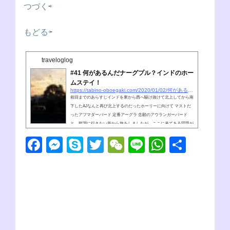
つづく⇨
もどる⇦
traveloglog
#41 何があるんだナーグプル？インドのホー
ムステイ！
https://tabino-oboegaki.com/2020/01/02/何があるんだナーグプル？インドのホームステイ
前回までのあらすじインドを東から西へ駆け抜けて北上してから南
下したAJなんと再び北上するのだったホーリーに向けて マストだ
ったアフマダーバード 定番アーグラ 念願のアウランガーバード
と、順調に行きたい所から旅をしましたが、ここに来てある問題が
浮上しました。ホーリーをどうするか問題です。太陽の精ホーリー
F
M
S
T
W
Li
W
共
は3月に行われるインド最大のお祭りだねこの時点でホーリー5日前
くらいでしたが、結局当日をこれまたド定番のバラナシで過ごすこ
a
e
ky
wi
e
n
h
有
とに決めました。だるま©ということは？AJ(nobu)再び北上だね。
悪いインド人もいる...
c
ss
p
tt
C
e
at
e
e
e
er
h
s
b
n
at
A
o
g
p