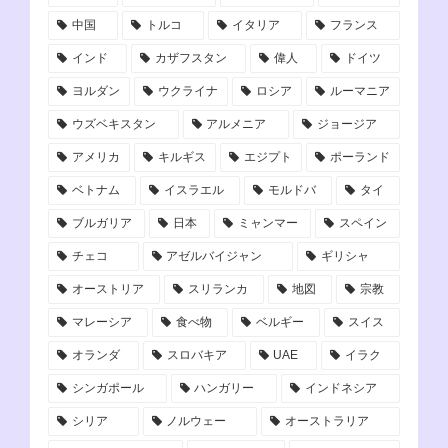
中国
トルコ
イタリア
フランス
インド
カザフスタン
偉人
ドイツ
ヨルダン
ウクライナ
ロシア
ルーマニア
ウズベキスタン
アルメニア
ジョージア
アメリカ
キルギス
エジプト
ポーランド
ベトナム
イスラエル
モルドバ
タイ
ブルガリア
日本
ミャンマー
スペイン
チェコ
アゼルバイジャン
ギリシャ
オーストリア
スリランカ
地図
宗教
マレーシア
食べ物
ベルギー
スイス
オランダ
スロバキア
UAE
イラク
シンガポール
ハンガリー
インドネシア
シリア
ノルウェー
オーストラリア