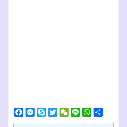
F
M
S
T
W
Li
W
共
a
e
ky
wi
e
n
h
有