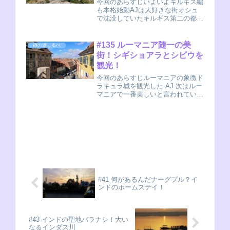
今回のあらすじいよいよキルギス編
も本格始動AJは大好きな街オシュ
で沈没していたキルギス第二の都
市 オシということで、オシュにや
ってきました。AJ(nobu)日本語表記
ではオシと書かれることも多いです
#135 ルーマニア随一の美
旅の道しるべ
ね。実はこのオシュ、だいぶ長いこ
街！シギショアラとシビウを
と旅をした...
観光！
今回のあらすじルーマニアの象徴ド
ラキュラ城を観光した AJ 次はルー
マニアで一番美しいと言われている
街並みを堪能するシギショアラブラ
ショフから車で一時間半ほどドライ
ブすると、美しい街並みで有名なシ
ギショアラに到着します。トンガリ
屋根の町並み...
#41 何があるんだナーグプル？イ
ンドのホームステイ！
#43 インドの聖地バラナシ！大い
なるインダス川