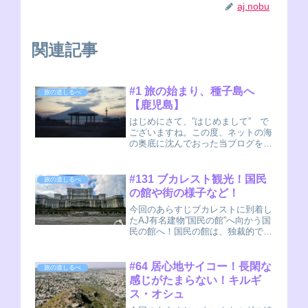
aj.nobu
関連記事
#1 旅の始まり、種子島へ
旅の道しるべ
【鹿児島】
はじめにさて、”はじめまして” で
ございますね。この度、ネットの海
の奥底に沈んでおった当ブログを、
サルベージして、全面リニューアル
することとなりました。”旅の覚え
書き”、筆者のAJ(nobu)でございま
#131 ブカレスト観光！国民
旅の道しるべ
す。旅人歴１４ヶ月。旅をしなが
の館や街の様子など！
ら、何か...
今回のあらすじブカレストに到着し
たAJ有名建物”国民の館”へ向かう国
民の館へ！国民の館は、独裁的であ
ったチャウシェスク大統領が多額の
税金を使って建築した宮殿でした
が、政権崩壊後は国会議事堂として
#64 居心地サイコー！長閑な
旅の道しるべ
使われている建物です。太陽の精政
感じがたまらない！キルギ
府系の建築物で...
ス・オシュ