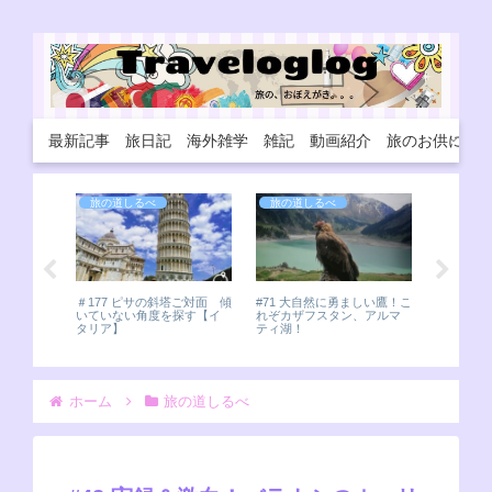
最新記事
旅日記
海外雑学
雑記
動画紹介
旅のお供に
旅の道しるべ
旅の道しるべ
旅の道
#46 毛
仏陀の聖
ンディ
打上の延期
＃177 ピサの斜塔ご対面 傾
#71 大自然に勇ましい鷹！こ
いていない角度を探す【イ
れぞカザフスタン、アルマ
タリア】
ティ湖！
ホーム
旅の道しるべ