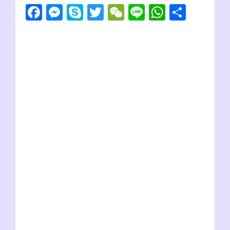
F
M
S
T
W
Li
W
共
ます。行き方は前日に宿泊したホステルのオーナーに聞いていた通
り、乗り合いバスで向かいました。地元民にまざり越境のためにウ
a
e
ky
wi
e
n
h
有
チャに向かうのはAJと、もう一人。ホステルで出会ったロシア人
の兄ちゃんと向かいます...
c
ss
p
tt
C
e
at
e
e
e
er
h
s
b
n
at
A
o
g
p
o
er
p
k