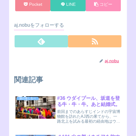
Pocket
LINE
コピー
aj.nobuをフォローする
aj.nobu
関連記事
#36 ウダイプール、坂道を登
旅の道しるべ
る牛・牛・牛。あと結婚式。
前回までのあらすじインドの宇宙博
物館を訪れたAJ西の果てから、一
路北上を試みる最初の経由地はウダ
イプールだった坂ばっかりだよ 荷
物が重い神官さまさて、アフマダー
バードの次はウダイプールに来たん