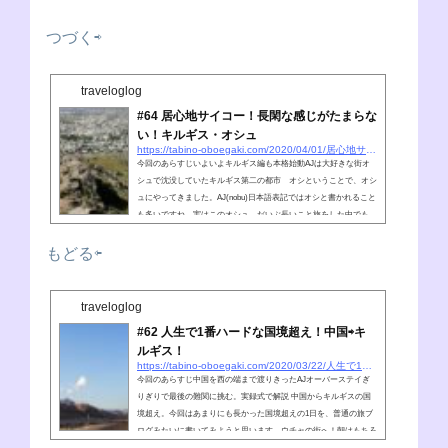
つづく⇨
traveloglog
#64 居心地サイコー！長閑な感じがたまらな
い！キルギス・オシュ
https://tabino-oboegaki.com/2020/04/01/居心地サイコー！長閑な感じがたまらない！キル
今回のあらすじいよいよキルギス編も本格始動AJは大好きな街オ
シュで沈没していたキルギス第二の都市 オシということで、オシ
ュにやってきました。AJ(nobu)日本語表記ではオシと書かれること
も多いですね。実はこのオシュ、だいぶ長いこと旅をした中でも、
僕にとってお気に入り度が最上位の街だったりします。太陽の精だ
いぶ、長いこと沈没してたよね狛犬ろくな観光もせずにAJ(nobu)ネ
もどる⇦
ットとかビザの期限とか、色々規制があった中国を抜けた先で、洋
食も登場し、なんだかリフレッシュにピッタリだったんだもの。キ
ルギス第二の都市と...
traveloglog
#62 人生で1番ハードな国境超え！中国⇨キ
ルギス！
https://tabino-oboegaki.com/2020/03/22/人生で1番ハードな国境超え！中国⇨キルギス！
今回のあらすじ中国を西の端まで渡りきったAJオーバーステイぎ
りぎりで最後の難関に挑む。実録式で解説 中国からキルギスの国
境超え。今回はあまりにも長かった国境超えの1日を、普通の旅ブ
ログみたいに書いてみようと思います。ウチャの街へ！朝はもちろ
ん早起き！カシュガルから更に国境の麓にある街、ウチャを目指し