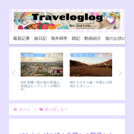
最新記事
旅日記
海外雑学
雑記
動画紹介
旅のお供に
旅の道しるべ
旅の道しるべ
旅の道
#162 
ルダン観
索！ミュー
#38 危機一髪か疑心暗鬼か。
#63 キルギス編！中国との国
真相はピンクシティの闇の
境からオシュへ！
中。
ホーム
旅の道しるべ