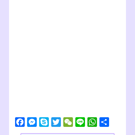
F
M
S
T
W
Li
W
共
a
e
ky
wi
e
n
h
有