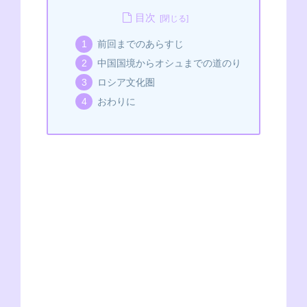
c
ss
p
tt
C
e
at
目次
e
e
e
er
h
s
前回までのあらすじ
b
n
at
A
中国国境からオシュまでの道のり
o
g
p
ロシア文化圏
o
er
p
おわりに
k