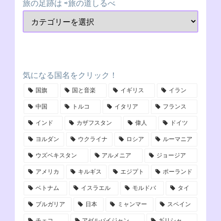
旅の足跡は ⇨旅の道しるべ
気になる国名をクリック！
国旗
国と音楽
イギリス
イラン
中国
トルコ
イタリア
フランス
インド
カザフスタン
偉人
ドイツ
ヨルダン
ウクライナ
ロシア
ルーマニア
ウズベキスタン
アルメニア
ジョージア
アメリカ
キルギス
エジプト
ポーランド
ベトナム
イスラエル
モルドバ
タイ
ブルガリア
日本
ミャンマー
スペイン
チェコ
アゼルバイジャン
ギリシャ