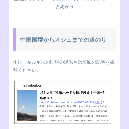
と向かう
中国国境からオシュまでの道のり
中国ーキルギスの国境の過酷さは前回の記事を御
覧ください。
traveloglog
#62 人生で1番ハードな国境超え！中国⇨キ
ルギス！
https://tabino-oboegaki.com/2020/03/22/人生で1番ハードな国境超え！中国⇨キルギス！
今回のあらすじ中国を西の端まで渡りきったAJオーバーステイぎ
りぎりで最後の難関に挑む。実録式で解説 中国からキルギスの国
境超え。今回はあまりにも長かった国境超えの1日を、普通の旅ブ
ログみたいに書いてみようと思います。ウチャの街へ！朝はもちろ
ん早起き！カシュガルから更に国境の麓にある街、ウチャを目指し