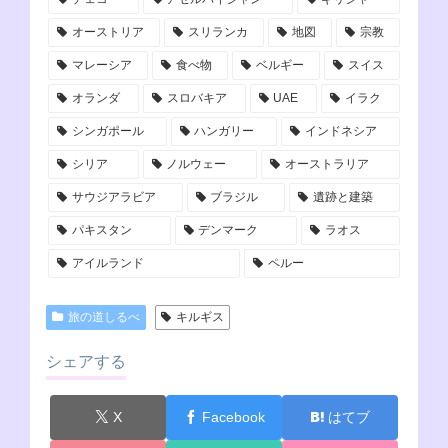
オーストリア
スリランカ
地図
宗教
マレーシア
食べ物
ベルギー
スイス
オランダ
スロバキア
UAE
イラク
シンガポール
ハンガリー
インドネシア
シリア
ノルウェー
オーストラリア
サウジアラビア
ブラジル
遺跡と建築
パキスタン
デンマーク
ラオス
アイルランド
ペルー
旅の道しるべ
キルギス
シェアする
X
Facebook
はてブ