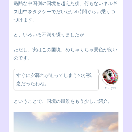
ます。行き方は前日に宿泊したホステルのオーナーに聞いていた通
過酷な中国側の国境を超えた後、何もないキルギ
り、乗り合いバスで向かいました。地元民にまざり越境のためにウ
ス山中をタクシーでだいたい4時間ぐらい乗りつ
チャに向かうのはAJと、もう一人。ホステルで出会ったロシア人
の兄ちゃんと向かいます...
づけます。
と、いろいろ不満を綴りましたが
ただし、実はこの国境、めちゃくちゃ景色が良い
のです。
すぐに夕暮れが迫ってしまうのが残
念だったわね。
だるま©
ということで、国境の風景をもう少しご紹介。