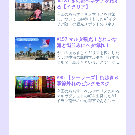
＃181 水の都ベネチアを旅す
旅の道しるべ
だねAJ(nobu)ここからタージ・マハ
る【イタリア】
ルのある...
今回のあらすじサンマリノを散策
し、ついでに御参りもしたAJイタ
リア随一の観光スポットのベネチア
にと到着する（旅した時期・・・
2021年 7月ごろ）ベネチア観光を
堪能だ！イタリア訪問（1回目）も
#157 マルタ観光！きれいな
旅の道しるべ
終盤になります。いよいよ水の都ベ
海と街並みにベタ惚れ！
ネチアにやってき...
今回のあらすじイギリスを後にした
ＡＪ地中海の島国マルタを刊行する
マルタ 島歩きということで、マル
タにト到着しました。さっそく、マ
ルタ島を散策です。というか、いき
なりサボテンです。ヨーロッパでは
#95 【シーラーズ】街歩き＆
旅の道しるべ
見ることのなかった植物がいきなり
季節外れのピンクモスク
登場しました。サ...
今回のあらすじペルセポリスのある
マルヴダシュトの町を出発したAJ
イラン南部の中心都市であるシーラ
ーズへと向かうシーラーズ 街歩き
さて、シーラーズに到着したので早
速街歩きです。歩道に街路樹と、か
なり近代化された町ですが、活気は
十分です。そして...