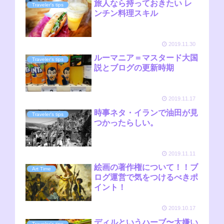
旅人なら持っておきたい レ
Traveler's tips
ンチン料理スキル
2019.11.30
ルーマニア＝マスタード大国
Traveler's tips
説とブログの更新時期
2019.11.17
時事ネタ・イランで油田が見
Traveler's tips
つかったらしい。
2019.11.11
絵画の著作権について！！ブ
Art Time
ログ運営で気をつけるべきポ
イント！
2019.10.17
ディルというハーブ〜大嫌い
Traveler's tips