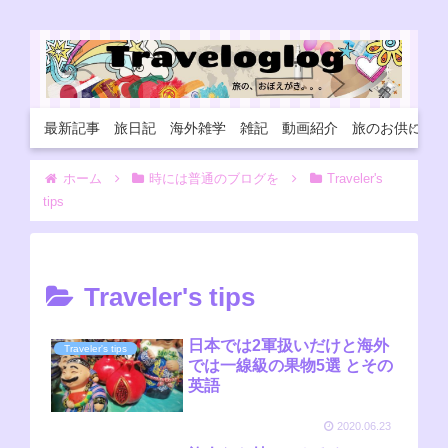
最新記事
旅日記
海外雑学
雑記
動画紹介
旅のお供に
ホーム
時には普通のブログを
Traveler's
tips
Traveler's tips
日本では2軍扱いだけと海外
Traveler's tips
では一線級の果物5選 とその
英語
2020.06.23