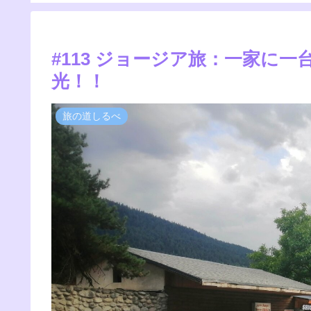
#113 ジョージア旅：一家に
光！！
旅の道しるべ