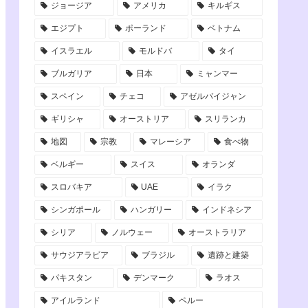
ジョージア
アメリカ
キルギス
エジプト
ポーランド
ベトナム
イスラエル
モルドバ
タイ
ブルガリア
日本
ミャンマー
スペイン
チェコ
アゼルバイジャン
ギリシャ
オーストリア
スリランカ
地図
宗教
マレーシア
食べ物
ベルギー
スイス
オランダ
スロバキア
UAE
イラク
シンガポール
ハンガリー
インドネシア
シリア
ノルウェー
オーストラリア
サウジアラビア
ブラジル
遺跡と建築
パキスタン
デンマーク
ラオス
アイルランド
ペルー