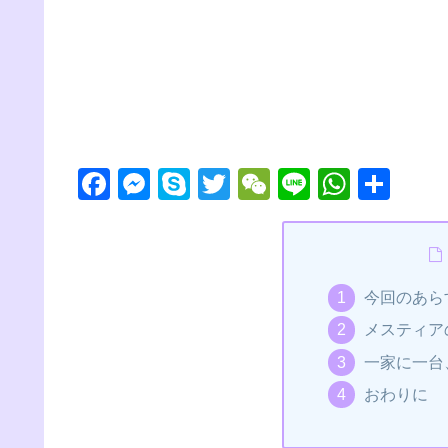
F
M
S
T
W
Li
W
共
a
e
ky
wi
e
n
h
有
c
ss
p
tt
C
e
at
e
e
e
er
h
s
今回のあら
b
n
at
A
メスティア
o
g
p
一家に一台
o
er
p
おわりに
k