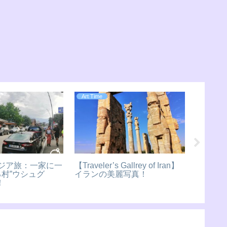
中東
旅の道し
Gallery of
イランの知られざる隠れ家。
＃193
re】シンガポールの
カンドヴァンをご紹介！！
一周記