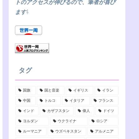
トのアクセスが伸びるので、筆者が喜び
g
e
b
ます
⇩
r
r
e
a
C
m
h
a
n
タグ
n
国旗
国と音楽
イギリス
イラン
e
中国
トルコ
イタリア
フランス
l
インド
カザフスタン
偉人
ドイツ
ヨルダン
ウクライナ
ロシア
ルーマニア
ウズベキスタン
アルメニア