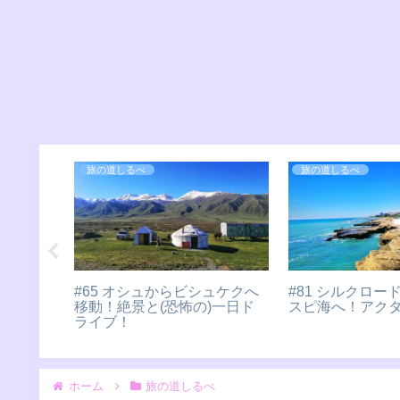
旅の道しるべ
旅の道しるべ
＃173 フランスからイタリア
#124 東と西の
へ！経由地のモナコ半日観光
タンブールに到
【モナコ】
f Iran】
ホーム
旅の道しるべ