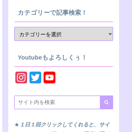
カテゴリーで記事検索！
Youtubeもよろしくぅ！
I
T
Y
n
w
o
s
i
u
t
t
T
★
１日１回クリックしてくれると、サイ
a
t
u