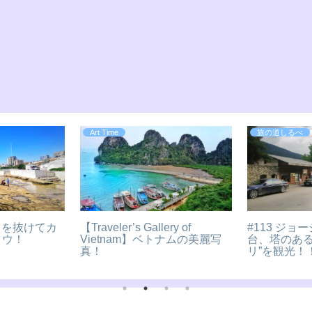
旅の道しるべ
Art Time
交差点！！イス
#53 旅の大先輩！西安で三蔵
【Traveler’s 
着！
法師にご挨拶！
Singapo
美麗写真！