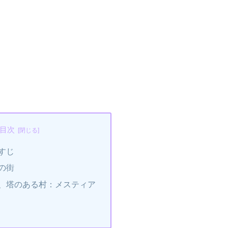
目次
すじ
の街
、塔のある村：メスティア