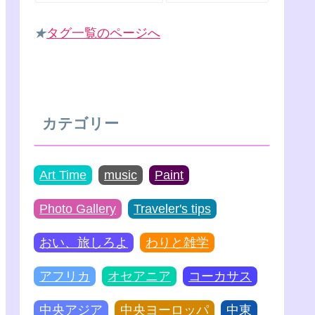
★
タグ一覧のページへ
カテゴリー
Art Time
music
Paint
Photo Gallery
Traveler's tips
おい、旅しろよ
わりと雑学
アフリカ
オセアニア
コーカサス
中央アジア
中央ヨーロッパ
中東