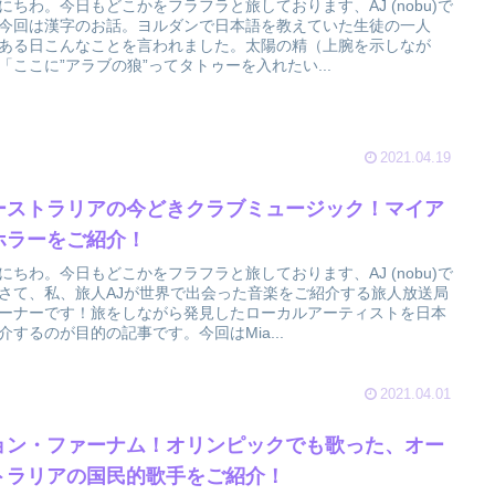
にちわ。今日もどこかをフラフラと旅しております、AJ (nobu)で
今回は漢字のお話。ヨルダンで日本語を教えていた生徒の一人
ある日こんなことを言われました。太陽の精（上腕を示しなが
「ここに”アラブの狼”ってタトゥーを入れたい...
2021.04.19
ーストラリアの今どきクラブミュージック！マイア
ホラーをご紹介！
にちわ。今日もどこかをフラフラと旅しております、AJ (nobu)で
さて、私、旅人AJが世界で出会った音楽をご紹介する旅人放送局
ーナーです！旅をしながら発見したローカルアーティストを日本
介するのが目的の記事です。今回はMia...
2021.04.01
ョン・ファーナム！オリンピックでも歌った、オー
トラリアの国民的歌手をご紹介！