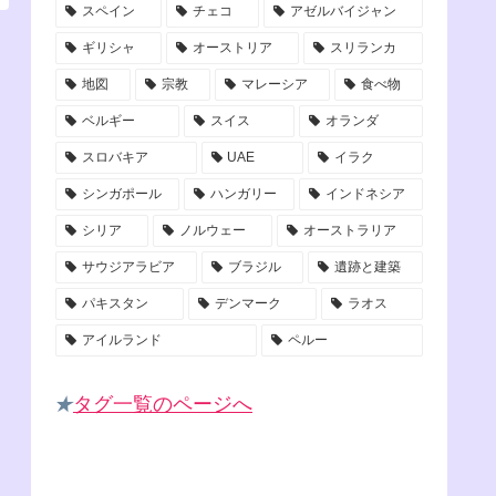
スペイン
チェコ
アゼルバイジャン
ギリシャ
オーストリア
スリランカ
地図
宗教
マレーシア
食べ物
ベルギー
スイス
オランダ
スロバキア
UAE
イラク
シンガポール
ハンガリー
インドネシア
シリア
ノルウェー
オーストラリア
サウジアラビア
ブラジル
遺跡と建築
パキスタン
デンマーク
ラオス
アイルランド
ペルー
★
タグ一覧のページへ