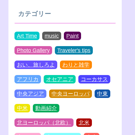
カテゴリー
Art Time
music
Paint
Photo Gallery
Traveler's tips
おい、旅しろよ
わりと雑学
アフリカ
オセアニア
コーカサス
中央アジア
中央ヨーロッパ
中東
中米
動画紹介
北ヨーロッパ（北欧）
北米