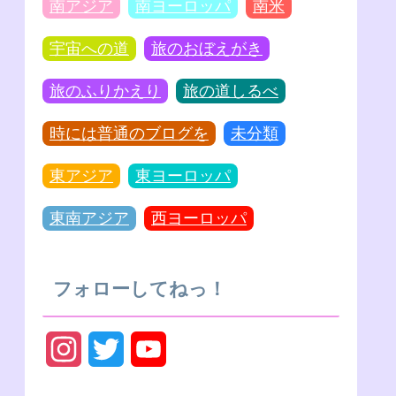
南アジア
南ヨーロッパ
南米
宇宙への道
旅のおぼえがき
旅のふりかえり
旅の道しるべ
時には普通のブログを
未分類
東アジア
東ヨーロッパ
東南アジア
西ヨーロッパ
フォローしてねっ！
I
T
Y
n
w
o