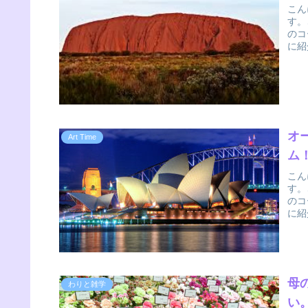
こん
す。
のコ
に紹
オ
Art Time
ム
こん
す。
のコ
に紹
母
わりと雑学
い