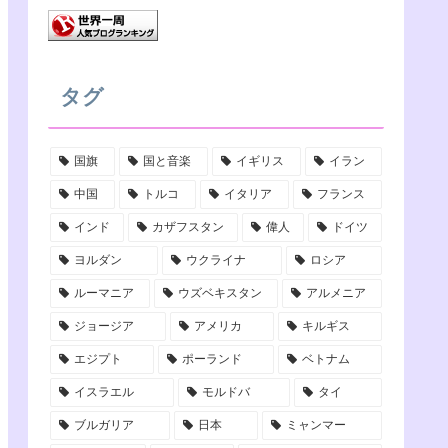
m
h
a
n
タグ
n
国旗
国と音楽
イギリス
イラン
e
中国
トルコ
イタリア
フランス
l
インド
カザフスタン
偉人
ドイツ
ヨルダン
ウクライナ
ロシア
ルーマニア
ウズベキスタン
アルメニア
ジョージア
アメリカ
キルギス
エジプト
ポーランド
ベトナム
イスラエル
モルドバ
タイ
ブルガリア
日本
ミャンマー