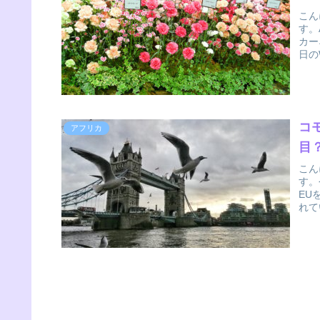
こん
す。
カー
日のW
コ
アフリカ
目
こん
す。
EU
れて