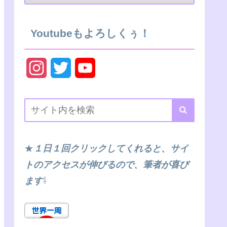
Youtubeもよろしくぅ！
I
T
Y
n
w
o
s
i
u
t
t
T
★
１日１回クリックしてくれると、サイ
a
t
u
トのアクセスが伸びるので、筆者が喜び
g
e
b
ます
⇩
r
r
e
a
C