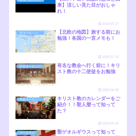
来】涼しい見た目がおしゃ
れ！
2020.07.27
【北欧の地図】旅する前にお
北ヨーロッパ（北欧）
勉強！各国の一言メモも！
2020.07.10
有名な教会へ行く前に！キリ
中央ヨーロッパ
スト教の十二使徒をお勉強
2020.04.30
キリスト教のカレンダーをご
中央ヨーロッパ
紹介！！聖人暦って知って
た？
2020.04.16
聖ゲオルギウスって知って
コーカサス