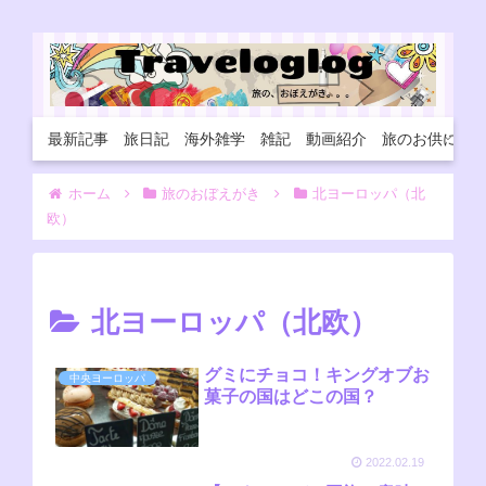
最新記事
旅日記
海外雑学
雑記
動画紹介
旅のお供に
ホーム
旅のおぼえがき
北ヨーロッパ（北
欧）
北ヨーロッパ（北欧）
グミにチョコ！キングオブお
中央ヨーロッパ
菓子の国はどこの国？
2022.02.19