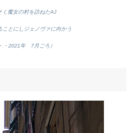
そく魔女の村を訪ねたAJ
ることにしジェノヴァに向かう
・2021年 7月ごろ）