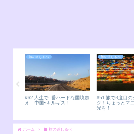
旅の道しるべ
旅の道しるべ
#72 アルマティからシムケン
#142 キーウ観光
トへ！夜行列車でGO！！
パステルカラー
い！
光！国民の
ホーム
旅の道しるべ