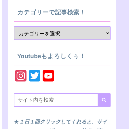
カテゴリーで記事検索！
Youtubeもよろしくぅ！
I
T
Y
n
w
o
s
i
u
t
t
T
★
１日１回クリックしてくれると、サイ
a
t
u