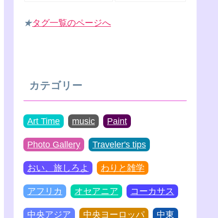
★
タグ一覧のページへ
カテゴリー
Art Time
music
Paint
Photo Gallery
Traveler's tips
おい、旅しろよ
わりと雑学
アフリカ
オセアニア
コーカサス
中央アジア
中央ヨーロッパ
中東