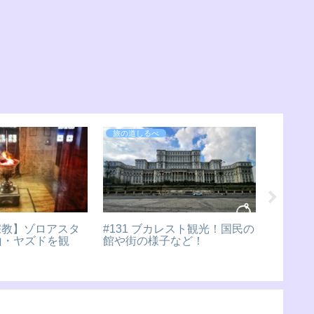
旅の道しるべ
旅の道し
どころ沢山！イスタン
#81 シルクロードを抜けてカ
#118
光！！！
スピ海へ！アクタウ！
結婚式