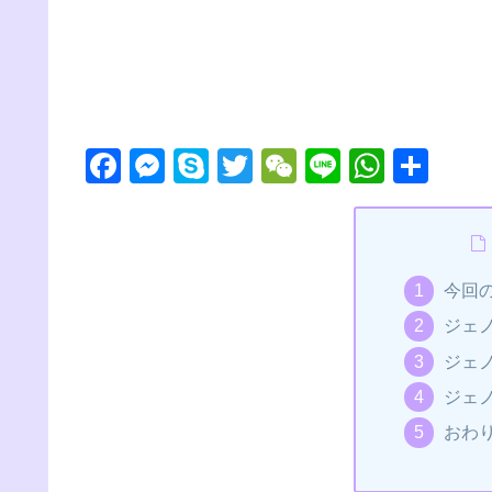
F
M
S
T
W
Li
W
共
a
e
ky
wi
e
n
h
有
c
ss
p
tt
C
e
at
e
e
e
er
h
s
今回
b
n
at
A
ジェ
o
g
p
ジェ
o
er
p
ジェ
k
おわ