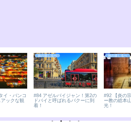
旅の道しるべ
旅の道しるべ
（2019）！
＃186 名画”最後の晩餐”を見に
#125 見
の教会が美し
ミラノへ！【イタリア】
ブールを観