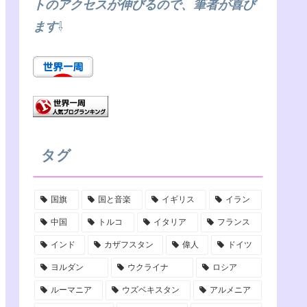
トのアクセスが伸びるので、筆者が喜び
g
e
b
ます
⇩
r
r
e
a
C
m
h
a
n
タグ
n
国旗
国と音楽
イギリス
イラン
e
中国
トルコ
イタリア
フランス
l
インド
カザフスタン
偉人
ドイツ
ヨルダン
ウクライナ
ロシア
ルーマニア
ウズベキスタン
アルメニア