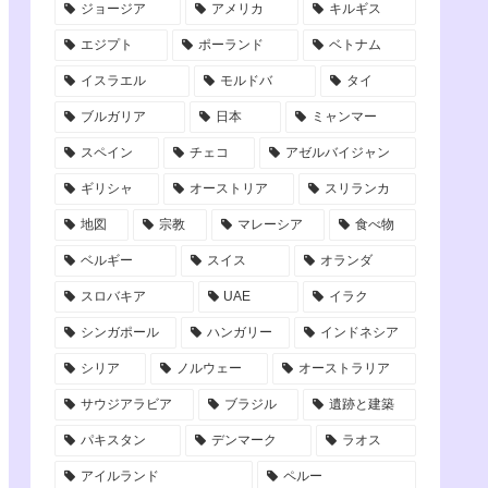
ジョージア
アメリカ
キルギス
エジプト
ポーランド
ベトナム
イスラエル
モルドバ
タイ
ブルガリア
日本
ミャンマー
スペイン
チェコ
アゼルバイジャン
ギリシャ
オーストリア
スリランカ
地図
宗教
マレーシア
食べ物
ベルギー
スイス
オランダ
スロバキア
UAE
イラク
シンガポール
ハンガリー
インドネシア
シリア
ノルウェー
オーストラリア
サウジアラビア
ブラジル
遺跡と建築
パキスタン
デンマーク
ラオス
アイルランド
ペルー