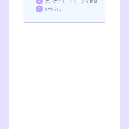
o
er
p
ゲルゲティ・トリニティ教会
k
おわりに