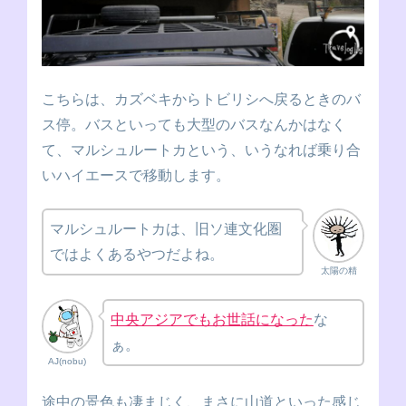
こちらは、カズベキからトビリシへ戻るときのバ
ス停。バスといっても大型のバスなんかはなく
て、マルシュルートカという、いうなれば乗り合
いハイエースで移動します。
マルシュルートカは、旧ソ連文化圏
ではよくあるやつだよね。
太陽の精
中央アジアでもお世話になった
な
ぁ。
AJ(nobu)
途中の景色も凄まじく、まさに山道といった感じ