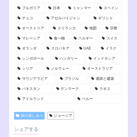
ブルガリア
日本
ミャンマー
スペイン
チェコ
アゼルバイジャン
ギリシャ
オーストリア
スリランカ
地図
宗教
マレーシア
食べ物
ベルギー
スイス
オランダ
スロバキア
UAE
イラク
シンガポール
ハンガリー
インドネシア
シリア
ノルウェー
オーストラリア
サウジアラビア
ブラジル
遺跡と建築
パキスタン
デンマーク
ラオス
アイルランド
ペルー
旅の道しるべ
ジョージア
シェアする