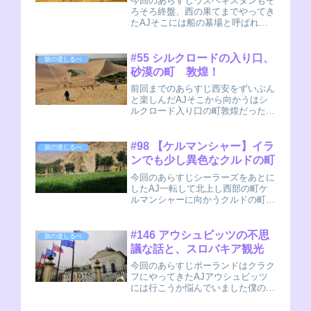
今回のあらすじウズベキスタンもそ
ろそろ終盤、西の果てまでやってき
たAJそこには船の墓場と呼ばれる
土地があったカラカルパクスタン共
和国ということで、やってきました
ウズベキスタンの西の果てです。前
#55 シルクロードの入り口、
旅の道しるべ
回のヒヴァから移動してヌクスとい
砂漠の町 敦煌！
う街にやってきま...
前回までのあらすじ西安をずいぶん
と楽しんだAJそこから向かうはシ
ルクロード入り口の町敦煌だった敦
煌敦煌は、個人的にも思い入れが強
い街です。太陽の精この街から、明
確に西へ西へ進む旅が始まったから
#98 【ケルマンシャー】イラ
旅の道しるべ
ね。AJ(nobu)いよいよ世界一周が本
ンでも少し異色なクルドの町
格的に始...
今回のあらすじシーラーズをあとに
したAJ一転して北上し西部の町ケ
ルマンシャーに向かうクルドの町
ケルマンシャシーラーズから、再び
長距離バスにのって、次の街を目指
します。イランは長距離バスの交通
#146 アウシュビッツの不思
旅の道しるべ
網が発達していていいですね。勘違
議な話と、スロバキア観光
いされがちですが...
今回のあらすじポーランドはクラク
フにやってきたAJアウシュビッツ
には行こうか悩んでいました僕のア
ウシュビッツ小話AJ(nobu)う～
ん・・どうしようかな～～太陽の精