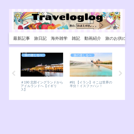
最新記事
旅日記
海外雑学
雑記
動画紹介
旅のお供に
旅の道しるべ
旅の道しるべ
旅の道
#114 
アの他の
ゾートをEn
外で大違
＃190 北部イングランドから
#91 【イラン】そこは世界の
をレポ。
アイルランドへ【イギリ
半分！イスファハン！
ス】