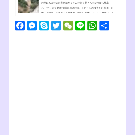
の他にもまだまだ見所はたくさんだ街を見下ろすなりから要塞
へ ”ナリカラ要塞”前回に引き続き、トビリシの様子をお届けしま
す。今回は、街を見下ろす要塞へ向かいます。ナリカラ要塞は、そ
の起源を4世紀のササン朝ペルシアにまで遡ることのできる、大変
F
M
S
T
W
Li
W
共
に歴史のある要塞です。AJ(nobu)今は、かなり廃城みたいになって
るけど、そこが日本人的にはGOODだよね。トビリシ市街から小一
a
e
ky
wi
e
n
h
有
時間、坂道を登ることでかんたんに行くことができますよ。ロープ
ウェイもあるみたいでした。...
c
ss
p
tt
C
e
at
e
e
e
er
h
s
b
n
at
A
o
g
p
o
er
p
k