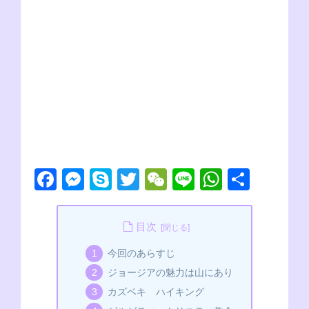
F
M
S
T
W
Li
W
共
a
e
ky
wi
e
n
h
有
c
ss
p
tt
C
e
at
目次
e
e
e
er
h
s
今回のあらすじ
b
n
at
A
ジョージアの魅力は山にあり
o
g
p
カズベキ ハイキング