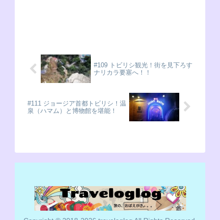
ん？何を悩んでいるの？ポーランド
と言えば、第二次世界大戦の負の遺
産が多く残る...
#109 トビリシ観光！街を見下ろす
ナリカラ要塞へ！！
#111 ジョージア首都トビリシ！温
泉（ハマム）と博物館を堪能！