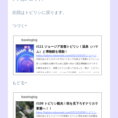
次回はトビリシに戻ります。
つづく⇨
traveloglog
#111 ジョージア首都トビリシ！温泉（ハマ
ム）と博物館を堪能！
https://tabino-oboegaki.com/2021/03/20/ジョージア首都トビリシ！温泉（ハマム）と博物
今回のあらすじカズベキでのハイキングを終えて首都トビリシへと
戻ったAJ疲れを癒やすために温泉へ向かう国立博物館カズベキで
の観光を終えて、首都トビリシに戻ってきました。再び、トビリシ
の様子をお届けします。ジョージアの首都、トビリシには、もちろ
んジョージア国立博物館があります。AJ(nobu)旅をするなら、やっ
ぱり各国の博物館にも寄りたいよね博物館があるエリアは、かなり
もどる⇦
きれいに整備されていて、土産物屋の立ち並ぶストリートなんかが
あったりしますね。いろいろなエリアがあるのもトビリシの魅力で
すね。ということで...
traveloglog
#109 トビリシ観光！街を見下ろすナリカラ
要塞へ！！
https://tabino-oboegaki.com/2021/03/06/トビリシ観光！街を見下ろすナリカラ要塞へ！！
今回のあらすじジョージアの首都トビリシに滞在を続けるAJ教会