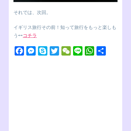
それでは、次回。
イギリス旅行その前！知って旅行をもっと楽しも
う⇨⇨
コチラ
F
M
S
T
W
Li
W
共
a
e
ky
wi
e
n
h
有
c
ss
p
tt
C
e
at
e
e
e
er
h
s
b
n
at
A
o
g
p
o
er
p
k