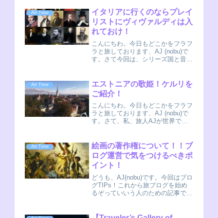
イタリアに行くのならプレイ
Art Time
リストにヴィヴァルディは入
れておけ！
こんにちわ。今日もどこかをフラフ
ラと旅しております、AJ (nobu)で
す。さて今回は、シリーズ国と音楽
です。クラシック音楽を中心に、伝
統音楽や民謡の観点から、その国を
旅行する前に予習しておきたいアー
エストニアの歌姫！ケルリを
Art Time
ティストたちをご紹介します。
ご紹介！
AJ(nob...
こんにちわ。今日もどこかをフラフ
ラと旅しております、AJ (nobu)で
す。さて、私、旅人AJが世界で出
会った音楽をご紹介する旅人放送局
のコーナーです！旅をしながら発見
したローカルアーティストを日本に
絵画の著作権について！！ブ
Art Time
紹介するのが目的の記事です。今回
ログ運営で気をつけるべきポ
はKer...
イント！
どうも、AJ(nobu)です。今回はブロ
グTIPs！これから旅ブログを始め
るぞっていいう人のための記事で
す！ずばり、美術館行った時の記事
を書く時の注意点！あらためまして
はい、改めまして旅人です。現在、
【Traveler’s Gallery of