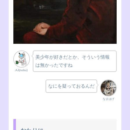
美少年が好きだとか、そういう情報
は無かったですね
AJ(nobu)
なにを疑っておるんだ
なまはげ