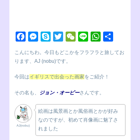
F
M
S
T
W
Li
W
共
a
e
ky
wi
e
n
h
有
こんにちわ。今日もどこかをフラフラと旅してお
c
ss
p
tt
C
e
at
ります、AJ (nobu)です。
e
e
e
er
h
s
b
n
at
A
今回は
イギリスで出会った画家
をご紹介！
o
g
p
その名も、
ジョン・オーピー
さんです。
o
er
p
k
絵画は風景画とか風俗画とかが好み
なのですが、初めて肖像画に魅了さ
AJ(nobu)
れました