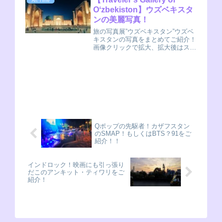
Art Time
ルーマニアに長期滞在中で、日々ブ
Oʻzbekiston】ウズベキスタ
ログのリ...
ンの美麗写真！
旅の写真展”ウズベキスタン”ウズベ
キスタンの写真をまとめてご紹介！
画像クリックで拡大、拡大後はスワ
イプで続けて見れます。一番下に
は、一言解説もありますよ！Tap
one & swipe 👆😁Enjoy My
Photos！旅の写真展/一言解...
Qポップの先駆者！カザフスタン
のSMAP！もしくはBTS？91をご
紹介！！
インドロック！映画にも引っ張り
だこのアンキット・ティワリをご
紹介！