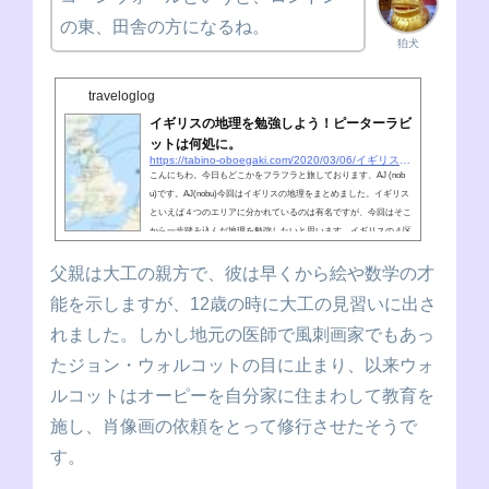
の東、田舎の方になるね。
狛犬
traveloglog
イギリスの地理を勉強しよう！ピーターラビ
ットは何処に。
https://tabino-oboegaki.com/2020/03/06/イギリスの地理を勉強しよう！ピーターラビット
こんにちわ。今日もどこかをフラフラと旅しております、AJ (nob
u)です。AJ(nobu)今回はイギリスの地理をまとめました。イギリス
といえば４つのエリアに分かれているのは有名ですが、今回はそこ
から一歩踏み込んだ地理を勉強したいと思います。イギリスの４区
分（イングランド、ウェールズ、スコットランド、北アイルラン
ド）に関しては、コチラの国旗の記事を見てください⇩イギリスへ
父親は大工の親方で、彼は早くから絵や数学の才
の旅行を考えているあなた、この記事をよめば、あなたの旅も深ま
能を示しますが、12歳の時に大工の見習いに出さ
ること間違いなし！すんごいわかりやすイギリスの地名地図さて、
今回作った、イギリス...
れました。しかし地元の医師で風刺画家でもあっ
たジョン・ウォルコットの目に止まり、以来ウォ
ルコットはオーピーを自分家に住まわして教育を
施し、肖像画の依頼をとって修行させたそうで
す。