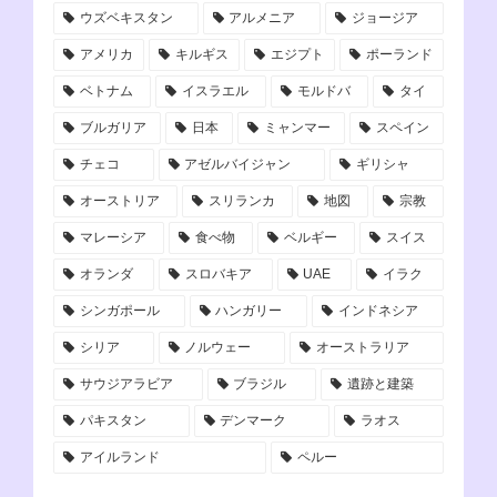
ウズベキスタン
アルメニア
ジョージア
アメリカ
キルギス
エジプト
ポーランド
ベトナム
イスラエル
モルドバ
タイ
ブルガリア
日本
ミャンマー
スペイン
チェコ
アゼルバイジャン
ギリシャ
オーストリア
スリランカ
地図
宗教
マレーシア
食べ物
ベルギー
スイス
オランダ
スロバキア
UAE
イラク
シンガポール
ハンガリー
インドネシア
シリア
ノルウェー
オーストラリア
サウジアラビア
ブラジル
遺跡と建築
パキスタン
デンマーク
ラオス
アイルランド
ペルー