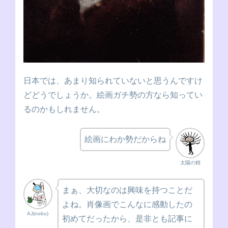
日本では、あまり知られていないと思うんですけ
どどうでしょうか。絵画ガチ勢の方なら知ってい
るのかもしれません。
絵画にわか勢だからね
太陽の精
まぁ、大切なのは興味を持つことだ
よね。肖像画でこんなに感動したの
AJ(nobu)
初めてだったから、是非とも記事に