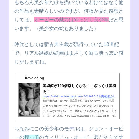
もちろん美少年だけを描いているわけではなく他
の作品も素晴らしいのですが、何枚か見た感想と
しては、
オーピーの魅力はやっぱり美少年
だと思
います。（美少女の絵もありました）
時代としては新古典主義が流行っていた18世紀
で、リアル路線の絵画はまさしく新古典っぽい感
じがしますね。
traveloglog
美術館が100倍楽しくなる！！ざっくり美術
史！！
https://tabino-oboegaki.com/2019/10/21/美術館が100倍楽しくなる！！ざっくり美術史！！
首都の観光は、だいたい国立美術館。どうもAJ(nobu)です。以前
に”旅人美術館行く行かない半々説”みたいなことを書いたのです
が、行かない旅人さんって、結構もったいないなぁと思ったりしま
す。そこで、今回はAJ(nobu)の美術史講座！というのは建前、僕も
ほとんど知らないので、一度整理したかっただけなんですけね。一
番簡単な 美術史とはどうも、実は大学で美術史の講義を受けたこ
ちなみにこの美少年のモデルは、ジョン・オーピ
とがありました、旅人です。さて、美術史と一口に言っても、世界
ーの
甥っ子
のウィリアム・オーピー君だそうです
には様々な芸術があります。今回取り上げる美術史とは、ざっくり