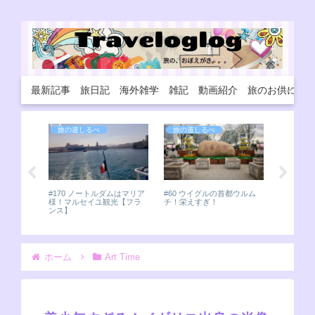
最新記事
旅日記
海外雑学
雑記
動画紹介
旅のお供に
旅の道しるべ
旅の道しるべ
旅の道
#22 い
は悲しき
【中国】
打上の延期
#170 ノートルダムはマリア
#60 ウイグルの首都ウルム
様！マルセイユ観光【フラ
チ！栄えすぎ！
ンス】
ホーム
Art Time